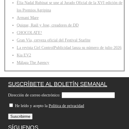
Èlia Nadal Rubinat se une al Jurado Oficial de la XVI edición de
los Premios Agripina
Armani Mare
Quique, Raúl y Jose, creadores de DD
CHOCOLATE!
Gran Vía, cerveza oficial del Festival Starlite
La revista Ctrl ControlPublicidad lanza su número de julio 2026
Kia EV2
Málaga The Agency
SUSCRÍBETE AL BOLETÍN SEMANAL
Dirección de correo electrónico:
He leído y acepto la
Política de privacidad
SÍGUENOS