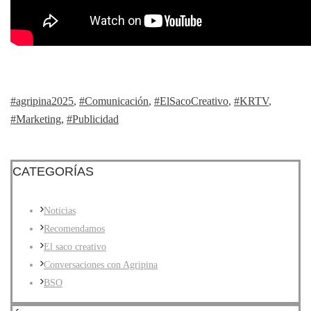
#agripina2025
,
#Comunicación
,
#ElSacoCreativo
,
#KRTV
,
#Marketing
,
#Publicidad
CATEGORÍAS
Noticias
Recomendamos
El saco creativo
Conversaciones con Agripina
BSO