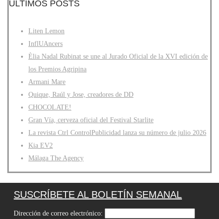
ÚLTIMOS POSTS
Liten Lemon
InflUAncers
Èlia Nadal Rubinat se une al Jurado Oficial de la XVI edición de
los Premios Agripina
Armani Mare
Quique, Raúl y Jose, creadores de DD
CHOCOLATE!
Gran Vía, cerveza oficial del Festival Starlite
La revista Ctrl ControlPublicidad lanza su número de julio 2026
Kia EV2
Málaga The Agency
SUSCRÍBETE AL BOLETÍN SEMANAL
Dirección de correo electrónico: