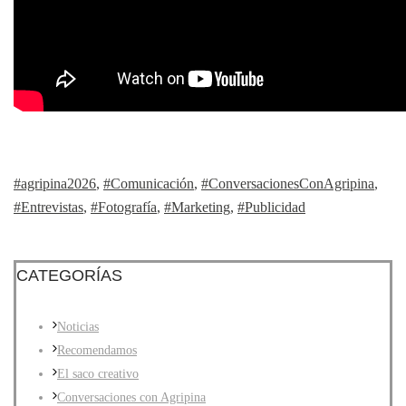
#agripina2026
,
#Comunicación
,
#ConversacionesConAgripina
,
#Entrevistas
,
#Fotografía
,
#Marketing
,
#Publicidad
CATEGORÍAS
Noticias
Recomendamos
El saco creativo
Conversaciones con Agripina