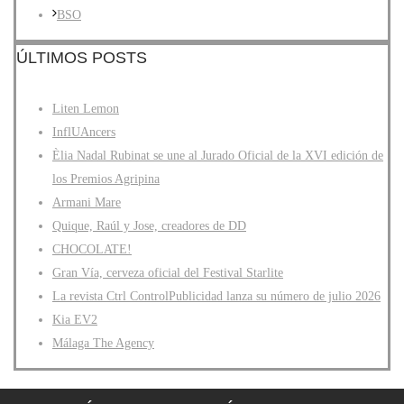
BSO
ÚLTIMOS POSTS
Liten Lemon
InflUAncers
Èlia Nadal Rubinat se une al Jurado Oficial de la XVI edición de
los Premios Agripina
Armani Mare
Quique, Raúl y Jose, creadores de DD
CHOCOLATE!
Gran Vía, cerveza oficial del Festival Starlite
La revista Ctrl ControlPublicidad lanza su número de julio 2026
Kia EV2
Málaga The Agency