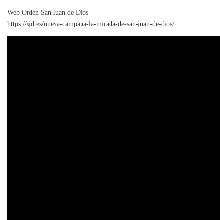
Web Orden San Juan de Dios
https://sjd.es/nueva-campana-la-mirada-de-san-juan-de-dios/