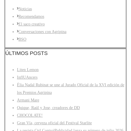
Noticias
Recomendamos
El saco creativo
Conversaciones con Agripina
BSO
ÚLTIMOS POSTS
Liten Lemon
InflUAncers
Èlia Nadal Rubinat se une al Jurado Oficial de la XVI edición de
los Premios Agripina
Armani Mare
Quique, Raúl y Jose, creadores de DD
CHOCOLATE!
Gran Vía, cerveza oficial del Festival Starlite
La revista Ctrl ControlPublicidad lanza su número de julio 2026