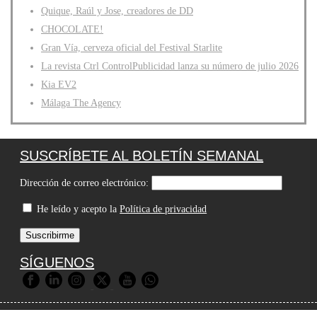
Quique, Raúl y Jose, creadores de DD
CHOCOLATE!
Gran Vía, cerveza oficial del Festival Starlite
La revista Ctrl ControlPublicidad lanza su número de julio 2026
Kia EV2
Málaga The Agency
SUSCRÍBETE AL BOLETÍN SEMANAL
Dirección de correo electrónico:
He leído y acepto la
Política de privacidad
SÍGUENOS