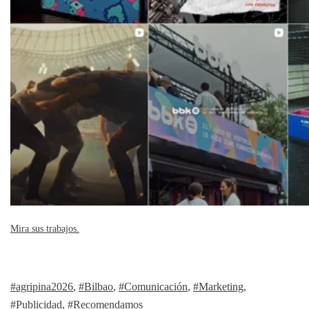
Mira sus trabajos.
#agripina2026
,
#Bilbao
,
#Comunicación
,
#Marketing
,
#Publicidad
,
#Recomendamos