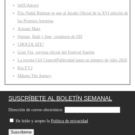
InflUAncers
Èlia Nadal Rubinat se une al Jurado Oficial de la XVI edición de
los Premios Agripina
Armani Mare
Quique, Raúl y Jose, creadores de DD
CHOCOLATE!
Gran Vía, cerveza oficial del Festival Starlite
La revista Ctrl ControlPublicidad lanza su número de julio 2026
Kia EV2
Málaga The Agency
SUSCRÍBETE AL BOLETÍN SEMANAL
Dirección de correo electrónico:
He leído y acepto la
Política de privacidad