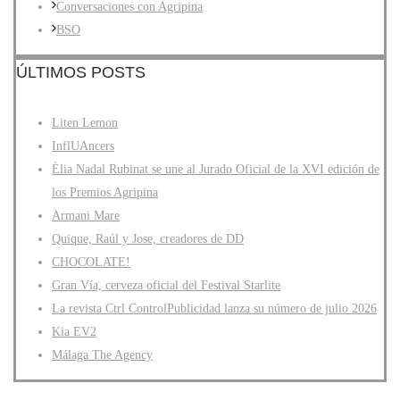
Conversaciones con Agripina
BSO
ÚLTIMOS POSTS
Liten Lemon
InflUAncers
Èlia Nadal Rubinat se une al Jurado Oficial de la XVI edición de
los Premios Agripina
Armani Mare
Quique, Raúl y Jose, creadores de DD
CHOCOLATE!
Gran Vía, cerveza oficial del Festival Starlite
La revista Ctrl ControlPublicidad lanza su número de julio 2026
Kia EV2
Málaga The Agency