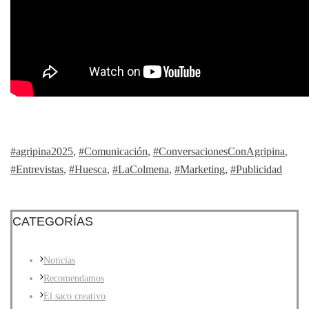
#agripina2025
,
#Comunicación
,
#ConversacionesConAgripina
,
#Entrevistas
,
#Huesca
,
#LaColmena
,
#Marketing
,
#Publicidad
CATEGORÍAS
Noticias
Recomendamos
El saco creativo