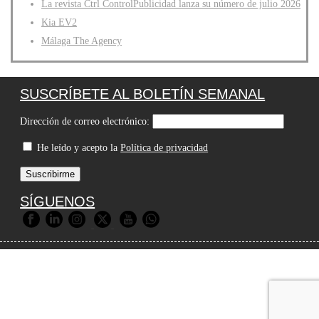
La revista Ctrl ControlPublicidad lanza su número de julio 2026
Kia EV2
Málaga The Agency
SUSCRÍBETE AL BOLETÍN SEMANAL
Dirección de correo electrónico:
He leído y acepto la
Política de privacidad
SÍGUENOS
© 2026 Premios Agripina |
Aviso Legal
|
Política de Privacidad
|
Política de Cookies