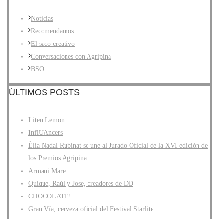
Noticias
Recomendamos
El saco creativo
Conversaciones con Agripina
BSO
ÚLTIMOS POSTS
Liten Lemon
InflUAncers
Èlia Nadal Rubinat se une al Jurado Oficial de la XVI edición de
los Premios Agripina
Armani Mare
Quique, Raúl y Jose, creadores de DD
CHOCOLATE!
Gran Vía, cerveza oficial del Festival Starlite