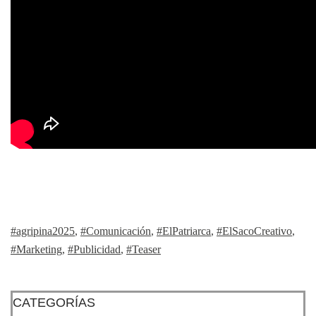
#agripina2025
,
#Comunicación
,
#ElPatriarca
,
#ElSacoCreativo
,
#Marketing
,
#Publicidad
,
#Teaser
CATEGORÍAS