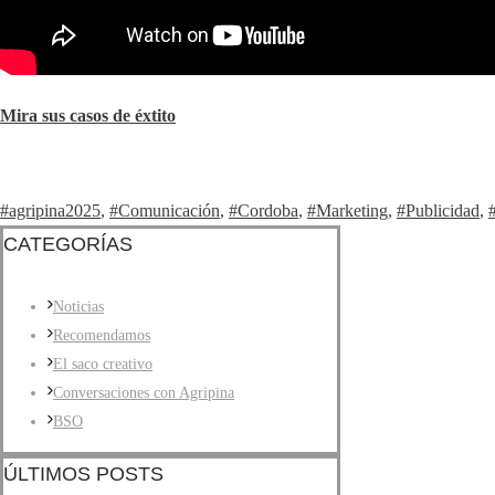
Mira sus casos de éxtito
#agripina2025
,
#Comunicación
,
#Cordoba
,
#Marketing
,
#Publicidad
,
CATEGORÍAS
Noticias
Recomendamos
El saco creativo
Conversaciones con Agripina
BSO
ÚLTIMOS POSTS