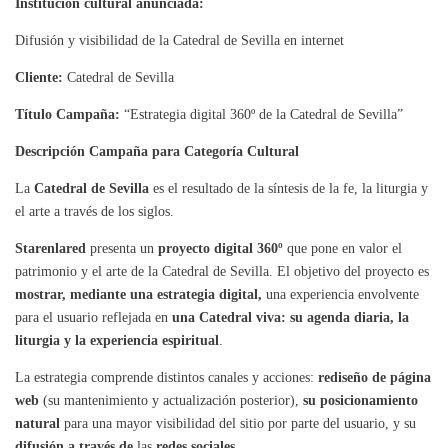
Institución cultural anunciada:
Difusión y visibilidad de la Catedral de Sevilla en internet
Cliente:
Catedral de Sevilla
Título Campaña:
“Estrategia digital 360º de la Catedral de Sevilla”
Descripción Campaña para Categoría Cultural
La
Catedral de Sevilla
es el resultado de la síntesis de la fe, la liturgia y
el arte a través de los siglos.
Starenlared
presenta un
proyecto digital 360º
que pone en valor el
patrimonio y el arte de la Catedral de Sevilla. El objetivo del proyecto es
mostrar, mediante una estrategia digital,
una experiencia envolvente
para el usuario reflejada en
una Catedral viva: su agenda diaria, la
liturgia y la experiencia espiritual
.
La estrategia comprende distintos canales y acciones:
rediseño de página
web
(su mantenimiento y actualización posterior),
su posicionamiento
natural
para una mayor visibilidad del sitio por parte del usuario, y su
difusión a través de
las
redes sociales
.