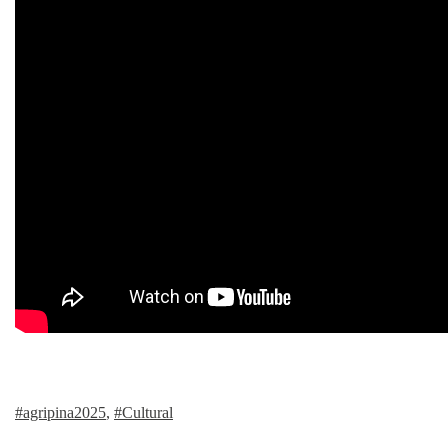
#agripina2025
,
#Cultural