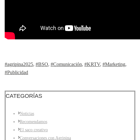
#agripina2025
,
#BSO
,
#Comunicación
,
#KRTV
,
#Marketing
,
#Publicidad
CATEGORÍAS
Noticias
Recomendamos
El saco creativo
Conversaciones con Agripina