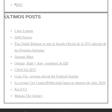
BSO
ÚLTIMOS POSTS
Liten Lemon
InflUAncers
Èlia Nadal Rubinat se une al Jurado Oficial de la XVI edición de
los Premios Agripina
Armani Mare
Quique, Raúl y Jose, creadores de DD
CHOCOLATE!
Gran Vía, cerveza oficial del Festival Starlite
La revista Ctrl ControlPublicidad lanza su número de julio 2026
Kia EV2
Málaga The Agency