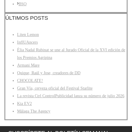
BSO
ÚLTIMOS POSTS
Liten Lemon
InflUAncers
Èlia Nadal Rubinat se une al Jurado Oficial de la XVI edición de
los Premios Agripina
Armani Mare
Quique, Raúl y Jose, creadores de DD
CHOCOLATE!
Gran Vía, cerveza oficial del Festival Starlite
La revista Ctrl ControlPublicidad lanza su número de julio 2026
Kia EV2
Málaga The Agency