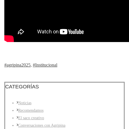
#agripina2025
,
#Institucional
CATEGORÍAS
Noticias
Recomendamos
El saco creativo
Conversaciones con Agripina