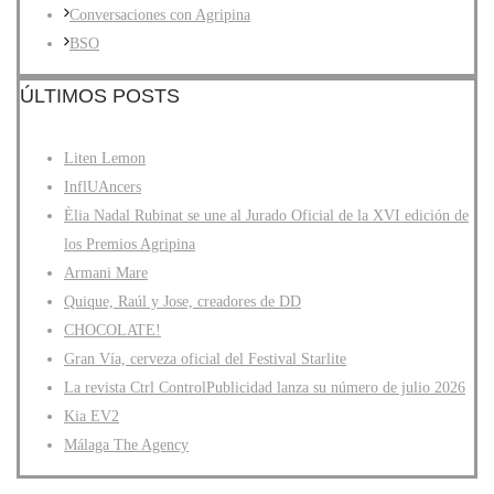
Conversaciones con Agripina
BSO
ÚLTIMOS POSTS
Liten Lemon
InflUAncers
Èlia Nadal Rubinat se une al Jurado Oficial de la XVI edición de
los Premios Agripina
Armani Mare
Quique, Raúl y Jose, creadores de DD
CHOCOLATE!
Gran Vía, cerveza oficial del Festival Starlite
La revista Ctrl ControlPublicidad lanza su número de julio 2026
Kia EV2
Málaga The Agency