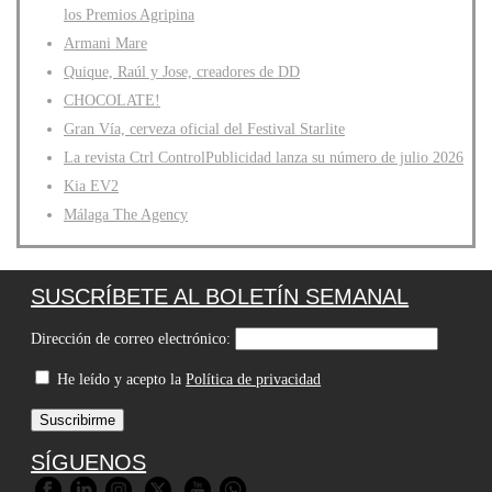
los Premios Agripina
Armani Mare
Quique, Raúl y Jose, creadores de DD
CHOCOLATE!
Gran Vía, cerveza oficial del Festival Starlite
La revista Ctrl ControlPublicidad lanza su número de julio 2026
Kia EV2
Málaga The Agency
SUSCRÍBETE AL BOLETÍN SEMANAL
Dirección de correo electrónico:
He leído y acepto la
Política de privacidad
SÍGUENOS