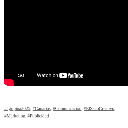
#agripina2025
,
#Canarias
,
#Comunicación
,
#ElSacoCreativo
,
#Marketing
,
#Publicidad