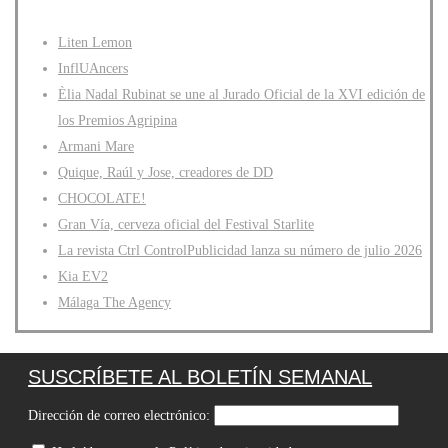
Liten Lemon
InflUAncers
Èlia Nadal Rubinat se une al Jurado Oficial de la XVI edición de
los Premios Agripina
Armani Mare
Quique, Raúl y Jose, creadores de DD
CHOCOLATE!
Gran Vía, cerveza oficial del Festival Starlite
La revista Ctrl ControlPublicidad lanza su número de julio 2026
Kia EV2
Málaga The Agency
SUSCRÍBETE AL BOLETÍN SEMANAL
Dirección de correo electrónico: