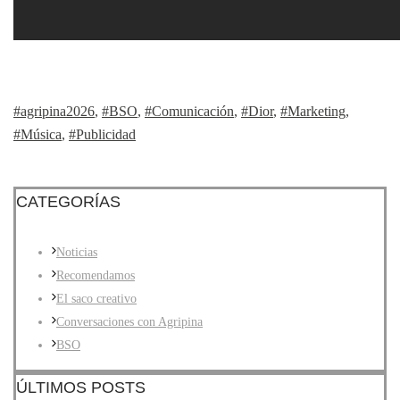
#agripina2026
,
#BSO
,
#Comunicación
,
#Dior
,
#Marketing
,
#Música
,
#Publicidad
CATEGORÍAS
Noticias
Recomendamos
El saco creativo
Conversaciones con Agripina
BSO
ÚLTIMOS POSTS