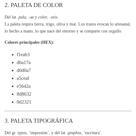
2. PALETA DE COLOR
Del lat.
pala
, -ae y
color
, -oris.
La paleta respira tierra, trigo, oliva y mar. Los trazos evocan lo artesanal,
lo hecho a mano, lo que nace del entorno y se comparte con orgullo.
Colores principales (HEX):
f1eab3
dba17a
d0d0a7
a5ceaf
e5642a
8d8632
0d2321
3. PALETA TIPOGRÁFICA
Del gr.
typos
, ‘impresión’, y del lat.
graphia
, ‘escritura’.