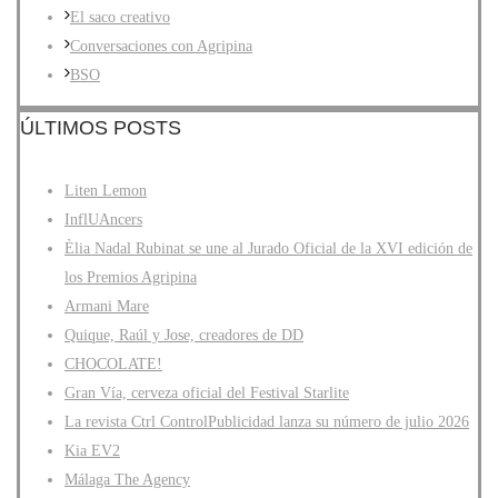
El saco creativo
Conversaciones con Agripina
BSO
ÚLTIMOS POSTS
Liten Lemon
InflUAncers
Èlia Nadal Rubinat se une al Jurado Oficial de la XVI edición de
los Premios Agripina
Armani Mare
Quique, Raúl y Jose, creadores de DD
CHOCOLATE!
Gran Vía, cerveza oficial del Festival Starlite
La revista Ctrl ControlPublicidad lanza su número de julio 2026
Kia EV2
Málaga The Agency