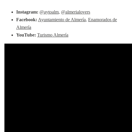
Instagram:
@aytoalm
,
@almerialovers
Facebook:
Ayuntamiento de Almería
,
Enamorados de
Almería
YouTube:
Turismo Almería