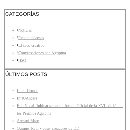
CATEGORÍAS
Noticias
Recomendamos
El saco creativo
Conversaciones con Agripina
BSO
ÚLTIMOS POSTS
Liten Lemon
InflUAncers
Èlia Nadal Rubinat se une al Jurado Oficial de la XVI edición de
los Premios Agripina
Armani Mare
Quique, Raúl y Jose, creadores de DD