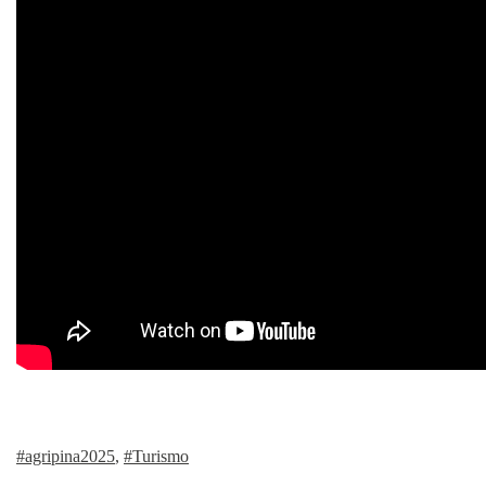
#agripina2025
,
#Turismo