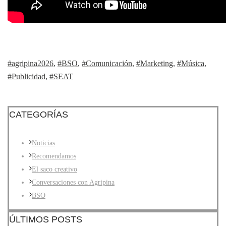
#agripina2026
,
#BSO
,
#Comunicación
,
#Marketing
,
#Música
,
#Publicidad
,
#SEAT
CATEGORÍAS
Noticias
Recomendamos
El saco creativo
Conversaciones con Agripina
BSO
ÚLTIMOS POSTS