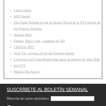
Liten Lemon
InflUAncers
Èlia Nadal Rubinat se une al Jurado Oficial de la XVI edición de
los Premios Agripina
Armani Mare
Quique, Raúl y Jose, creadores de DD
CHOCOLATE!
Gran Vía, cerveza oficial del Festival Starlite
La revista Ctrl ControlPublicidad lanza su número de julio 2026
Kia EV2
Málaga The Agency
SUSCRÍBETE AL BOLETÍN SEMANAL
Dirección de correo electrónico: