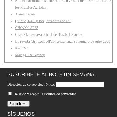
Èlia Nadal Rubinat se une al Jurado Oficial de la XVI edición de
los Premios Agripina
Armani Mare
Quique, Raúl y Jose, creadores de DD
CHOCOLATE!
Gran Vía, cerveza oficial del Festival Starlite
La revista Ctrl ControlPublicidad lanza su número de julio 2026
Kia EV2
Málaga The Agency
SUSCRÍBETE AL BOLETÍN SEMANAL
Dirección de correo electrónico:
He leído y acepto la
Política de privacidad
SÍGUENOS