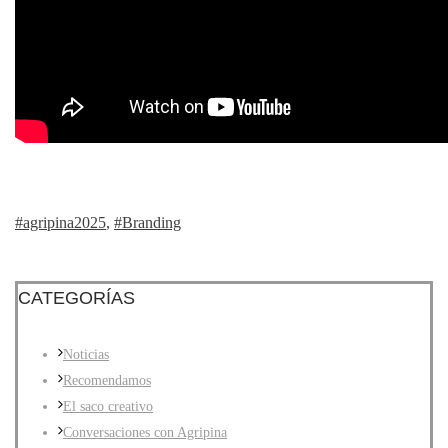
#agripina2025
,
#Branding
CATEGORÍAS
Noticias
Recomendamos
El saco creativo
Conversaciones con Agripina