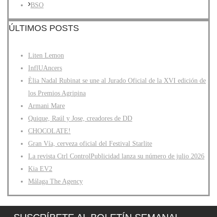
BSO
ÚLTIMOS POSTS
Liten Lemon
InflUAncers
Èlia Nadal Rubinat se une al Jurado Oficial de la XVI edición de
los Premios Agripina
Armani Mare
Quique, Raúl y Jose, creadores de DD
CHOCOLATE!
Gran Vía, cerveza oficial del Festival Starlite
La revista Ctrl ControlPublicidad lanza su número de julio 2026
Kia EV2
Málaga The Agency