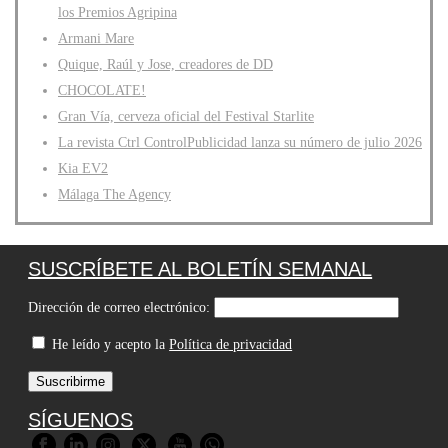
los Premios Agripina
Armani Mare
Quique, Raúl y Jose, creadores de DD
CHOCOLATE!
Gran Vía, cerveza oficial del Festival Starlite
La revista Ctrl ControlPublicidad lanza su número de julio 2026
Kia EV2
Málaga The Agency
SUSCRÍBETE AL BOLETÍN SEMANAL
Dirección de correo electrónico:
He leído y acepto la
Política de privacidad
SÍGUENOS