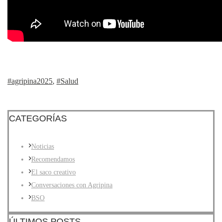
#agripina2025
,
#Salud
CATEGORÍAS
Noticias
Recomendamos
El saco creativo
Conversaciones con Agripina
BSO
ÚLTIMOS POSTS