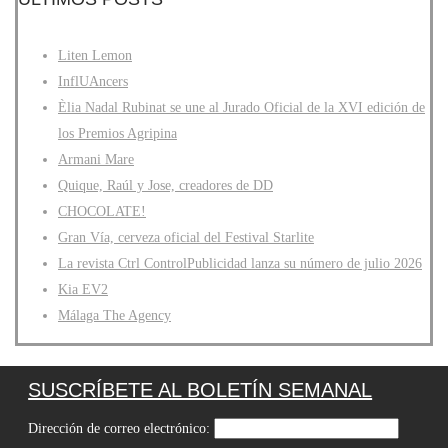
Liten Lemon
InflUAncers
Èlia Nadal Rubinat se une al Jurado Oficial de la XVI edición de
los Premios Agripina
Armani Mare
Quique, Raúl y Jose, creadores de DD
CHOCOLATE!
Gran Vía, cerveza oficial del Festival Starlite
La revista Ctrl ControlPublicidad lanza su número de julio 2026
Kia EV2
Málaga The Agency
SUSCRÍBETE AL BOLETÍN SEMANAL
Dirección de correo electrónico: