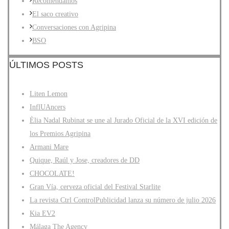
Recomendamos
El saco creativo
Conversaciones con Agripina
BSO
ÚLTIMOS POSTS
Liten Lemon
InflUAncers
Èlia Nadal Rubinat se une al Jurado Oficial de la XVI edición de
los Premios Agripina
Armani Mare
Quique, Raúl y Jose, creadores de DD
CHOCOLATE!
Gran Vía, cerveza oficial del Festival Starlite
La revista Ctrl ControlPublicidad lanza su número de julio 2026
Kia EV2
Málaga The Agency