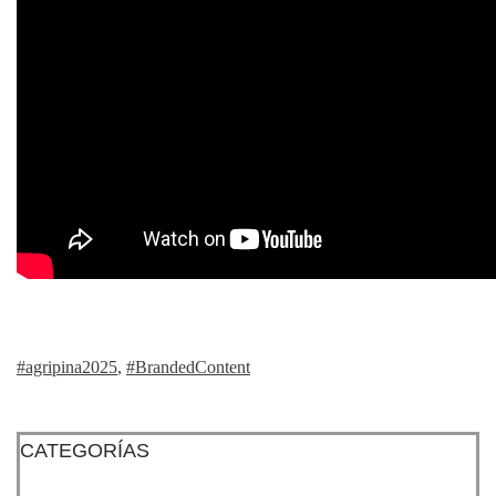
#agripina2025
,
#BrandedContent
CATEGORÍAS