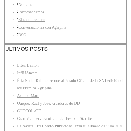
Noticias
Recomendamos
El saco creativo
Conversaciones con Agripina
BSO
ÚLTIMOS POSTS
Liten Lemon
InflUAncers
Èlia Nadal Rubinat se une al Jurado Oficial de la XVI edición de
los Premios Agripina
Armani Mare
Quique, Raúl y Jose, creadores de DD
CHOCOLATE!
Gran Vía, cerveza oficial del Festival Starlite
La revista Ctrl ControlPublicidad lanza su número de julio 2026