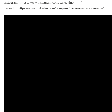
Instagram: https://www.instagram.com/paneevino____/
Linkedin: https://www.linkedin.com/company/pane-e-vino-restaurante/