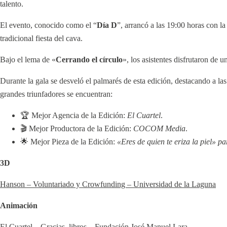
talento.
El evento, conocido como el “
Día D
”, arrancó a las 19:00 horas con la
tradicional fiesta del cava.
Bajo el lema de «
Cerrando el círculo
», los asistentes disfrutaron de
Durante la gala se desveló el palmarés de esta edición, destacando a la
grandes triunfadores se encuentran:
🏆 Mejor Agencia de la Edición:
El Cuartel
.
🎬 Mejor Productora de la Edición:
COCOM Media
.
🌟 Mejor Pieza de la Edición:
«Eres de quien te eriza la piel»
3D
Hanson – Voluntariado y Crowfunding – Universidad de la Laguna
Animación
El Cuartel – Gracias, libros – Fundación José Manuel Lara