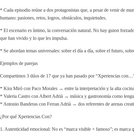
* Cada episodio reúne a dos protagonistas que, a pesar de venir de mu
humano: pasiones, retos, logros, obstáculos, inquietudes.
* El escenario es íntimo, la conversación natural. No hay guion forzad
que han vivido y lo que les impulsa.
* Se abordan temas universales: sobre el día a día, sobre el futuro, sobre
Ejemplos de parejas
Compartimos 3 dúos de 17 que ya han pasado por “Xperiencias con…
* Kira Miró con Paco Morales → entre la interpretación y la alta cocina
* Valeria Castro con Albert Adrià → música y gastronomía como lengua
* Antonio Banderas con Ferran Adrià → dos referentes de arenas creativ
¿Por qué Xperiencias Con?
1. Autenticidad emocional: No es “marca visible + famoso”; es marca qu